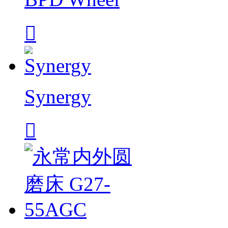

Synergy
