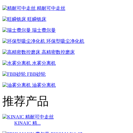
精耐可中走丝
旺瞬铣床
瑞士费尔曼
环保型吸尘净化机
高精密数控磨床
水雾分离机
FBB砂轮
油雾分离机
推荐产品
KINAIC 精...