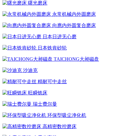
曙光磨床
永常机械内外圆磨床
向應内外圆复合磨床
日本日进无心磨
日本铁肯砂轮
TAICHONG大昶磁盘
沙迪克
精耐可中走丝
旺瞬铣床
瑞士费尔曼
环保型吸尘净化机
高精密数控磨床