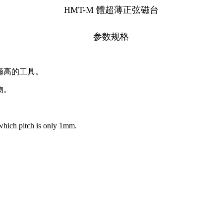
HMT-M 體超薄正弦磁
台
参数规格
極高的工具。
物。
 which pitch is only 1mm.