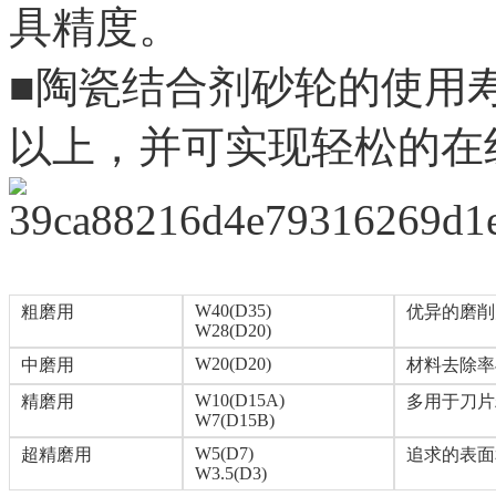
具精度。
■
陶瓷结合剂砂轮的使用
以上，并可实现轻松的在
W40(D35
)
粗磨用
优异的磨削
W28(D20)
W20(D20)
中磨用
材料去除率
W10(D15A
)
精磨用
多用于刀片
W7(D15B)
W5(D7
)
超精磨用
追求的表面
W3.5(D3)