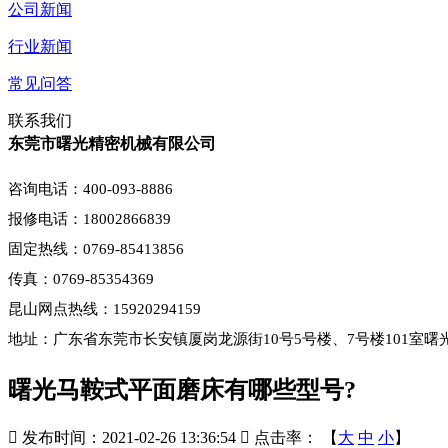
公司新闻
行业新闻
常见问答
联系我们
东莞市曙光精密机械有限公司
咨询电话：400-093-8886
报修电话：18002866839
固定热线：0769-85413856
传真：0769-85354369
昆山网点热线：15920294159
地址：广东省东莞市长安镇厦岗龙源街10号5号楼、7号楼101室曙
曙光马鞍式平面磨床有哪些型号?

发布时间：2021-02-26 13:36:54

点击率：
【
大
中
小
】