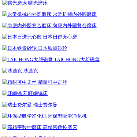
曙光磨床
永常机械内外圆磨床
向應内外圆复合磨床
日本日进无心磨
日本铁肯砂轮
TAICHONG大昶磁盘
沙迪克
精耐可中走丝
旺瞬铣床
瑞士费尔曼
环保型吸尘净化机
高精密数控磨床