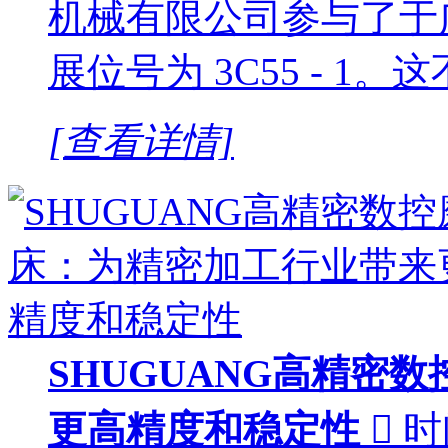
机械有限公司参与了于
展位号为 3C55 - 1
[查看详情]
SHUGUANG高精密
更高精度和稳定性

时间