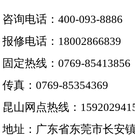
咨询电话：400-093-8886
报修电话：18002866839
固定热线：0769-85413856
传真：0769-85354369
昆山网点热线：159202941
地址：广东省东莞市长安镇