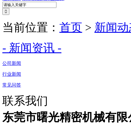
当前位置：
首页
>
新闻动
- 新闻资讯 -
公司新闻
行业新闻
常见问答
联系我们
东莞市曙光精密机械有限