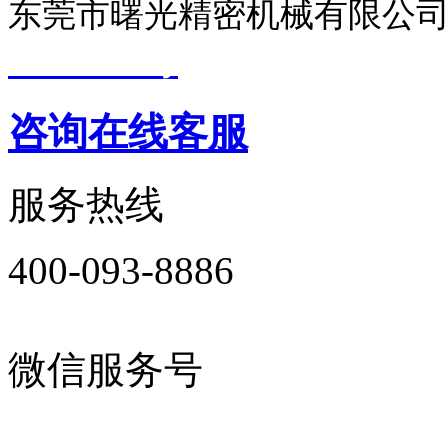
东莞市曙光精密机械有限公司
19033299号
技术支持：
东莞
咨询在线客服
服务热线
400-093-8886
微信服务号