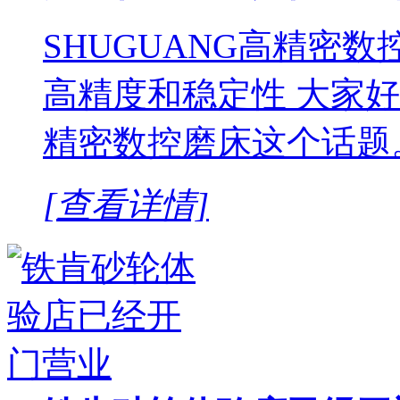
SHUGUANG高精密
高精度和稳定性 大家
精密数控磨床这个话题。
[查看详情]