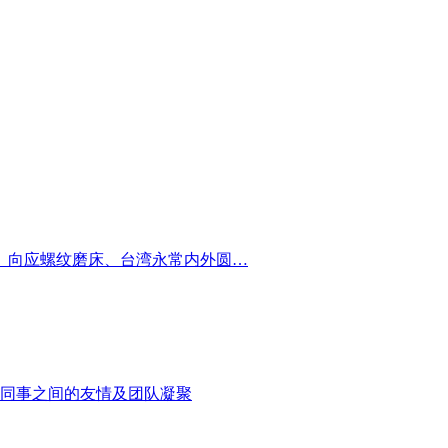
床、向应螺纹磨床、台湾永常内外圆…
同事之间的友情及团队凝聚