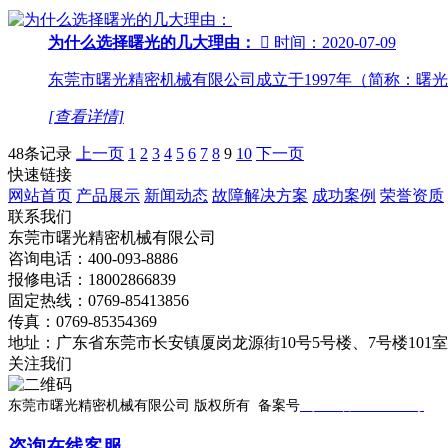
为什么选择曙光的几大理由：

时间：2020-07-09
东莞市曙光精密机械有限公司成立于1997年（简称：曙
[查看详情]
48条记录
上一页
1
2
3
4
5
6
7
8
9
10
下一页
快速链接
网站首页
产品展示
新闻动态
故障解决方案
成功案例
荣誉资质
联系我们
东莞市曙光精密机械有限公司
咨询电话：400-093-8886
报修电话：18002866839
固定热线：0769-85413856
传真：0769-85354369
地址：广东省东莞市长安镇厦岗龙源街10号5号楼、7号楼101
关注我们
东莞市曙光精密机械有限公司 版权所有 备案号
粤ICP备19033299号
技
咨询在线客服