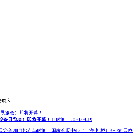
光磨床
和设备展览会）即将开幕！

时间：2020-09-19
览会 项目地点与时间：国家会展中心（上海·虹桥）3H 馆 展位号：